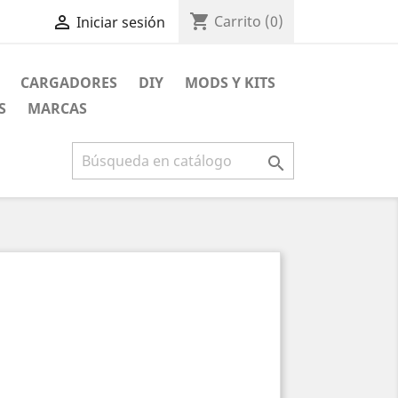
shopping_cart

Carrito
(0)
Iniciar sesión
CARGADORES
DIY
MODS Y KITS
S
MARCAS
