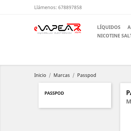
Llámenos:
678897858
LÍQUIDOS
A
NICOTINE SAL
Inicio
Marcas
Passpod
P
PASSPOD
M