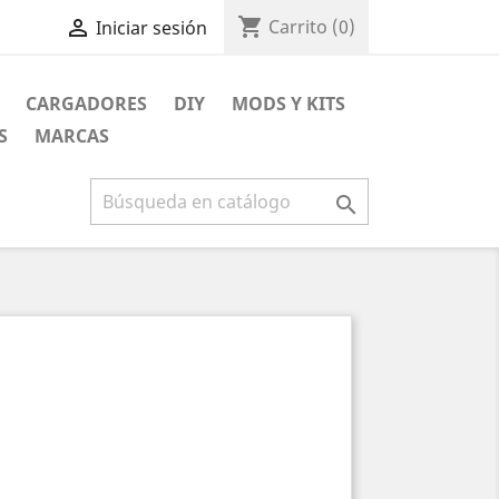
shopping_cart

Carrito
(0)
Iniciar sesión
CARGADORES
DIY
MODS Y KITS
S
MARCAS
