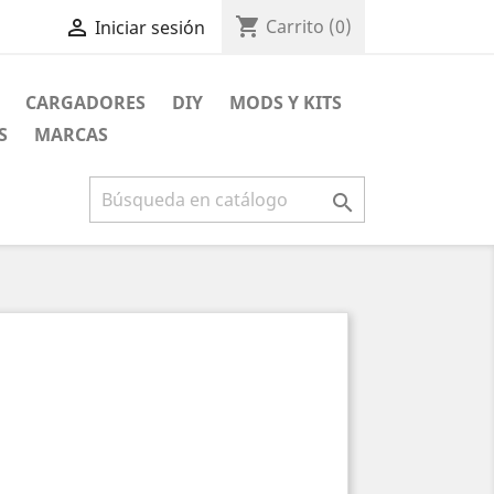
shopping_cart

Carrito
(0)
Iniciar sesión
CARGADORES
DIY
MODS Y KITS
S
MARCAS
