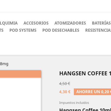
LQUIMIA
ACCESORIOS
ATOMIZADORES
BATERÍAS
TS
POD SYSTEMS
POD DESECHABLES
RESISTENCIA
18mg
HANGSEN COFFEE 
4,50 €
4,30 €
AHORRE UN 0,20 
Impuestos incluidos
Hangsen Coffee 10m