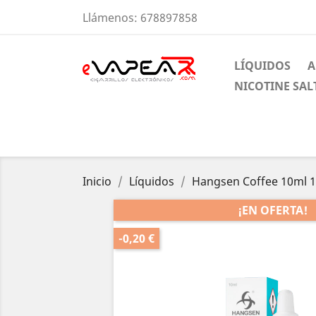
Llámenos:
678897858
LÍQUIDOS
A
NICOTINE SAL
Inicio
Líquidos
Hangsen Coffee 10ml 
¡EN OFERTA!
-0,20 €