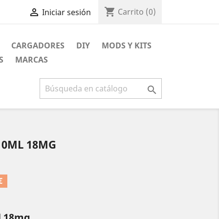
shopping_cart

Carrito
(0)
Iniciar sesión
CARGADORES
DIY
MODS Y KITS
S
MARCAS

10ML 18MG
€
l 18mg